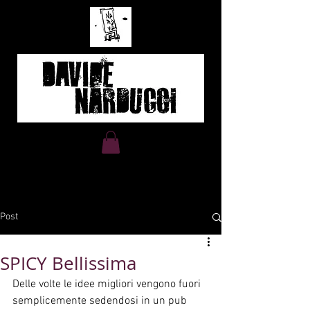
Davide Narducci Portfolio
fumetto e illstrazione
Post
SPICY Bellissima
Delle volte le idee migliori vengono fuori 
semplicemente sedendosi in un pub 