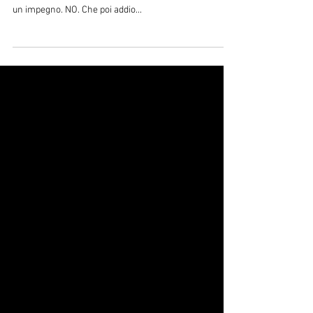
Bro
2014-2023 NO. Lo sai che sono allergico ai gatti. NO.
Poi mi viene l'asma. NO. Tutti sanno che un animale è
un impegno. NO. Che poi addio...